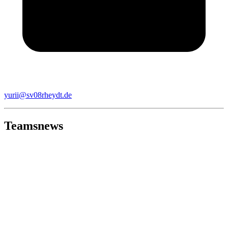
yurii@sv08rheydt.de
Teamsnews