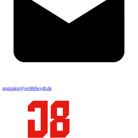
gonzalez@sv08rheydt.de